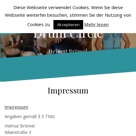
Zum
Diese Webseite verwendet Cookies. Wenn Sie diese
Menü
Inhalt
Suchen
Webseite weiterhin besuchen, stimmen Sie der Nutzung von
springen
nach:
Cookies zu.
Mehr lesen
Akzeptieren
Drum Circle
Helmut Brömel
Impressum
Impressum
Angaben gemäß § 5 TMG
Helmut Brömel
Kilianstraße 3